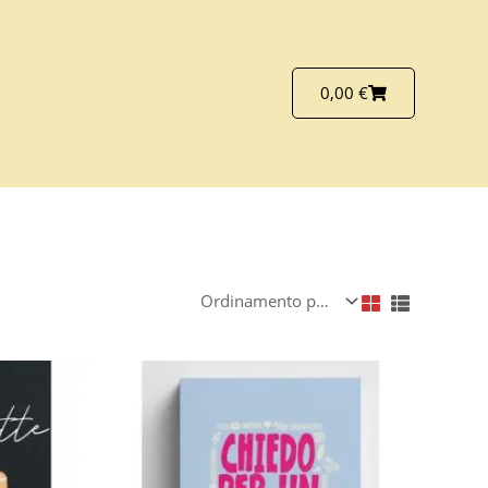
Carrello
0,00
€