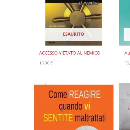
ESAURITO
ACCESSO VIETATO AL NEMICO
Au
16,00
€
15