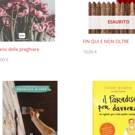
ESAURITO
FIN QUI E NON OLTRE
ario delle preghiere
10,00
€
,00
€