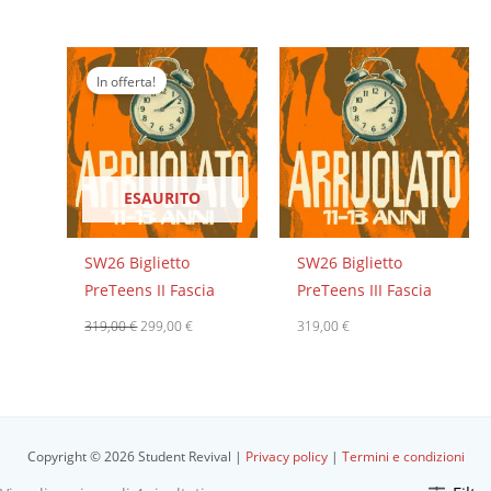
Il
Il
prezzo
prezzo
In offerta!
originale
attuale
era:
è:
319,00 €.
299,00 €.
ESAURITO
SW26 Biglietto
SW26 Biglietto
PreTeens II Fascia
PreTeens III Fascia
319,00
€
299,00
€
319,00
€
Copyright © 2026 Student Revival |
Privacy policy
|
Termini e condizioni