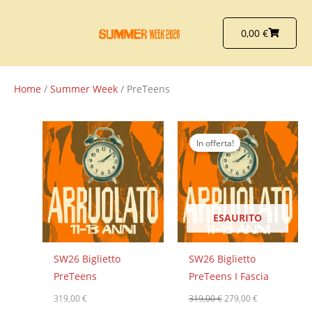
Vai
al
Carrello
0,00
€
contenuto
Home
/
Summer Week
/ PreTeens
Il
Il
prezzo
prezzo
In offerta!
originale
attuale
era:
è:
319,00 €.
279,00 €.
ESAURITO
SW26 Biglietto
SW26 Biglietto
PreTeens
PreTeens I Fascia
319,00
€
319,00
€
279,00
€