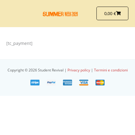
Vai
al
Carrello
0,00
€
contenuto
[tc_payment]
Copyright © 2026 Student Revival |
Privacy policy
|
Termini e condizioni