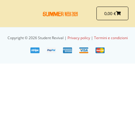
Vai
al
Carrello
0,00
€
contenuto
Copyright © 2026 Student Revival |
Privacy policy
|
Termini e condizioni