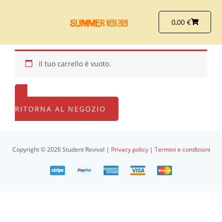
Vai
al
Carrello
0,00
€
contenuto
Il tuo carrello è vuoto.
RITORNA AL NEGOZIO
Copyright © 2026 Student Revival |
Privacy policy
|
Termini e condizioni