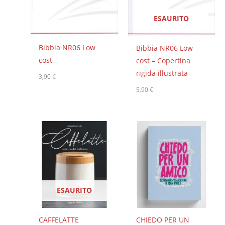
ESAURITO
Bibbia NR06 Low
Bibbia NR06 Low
cost
cost – Copertina
rigida illustrata
3,90
€
5,90
€
ESAURITO
CAFFELATTE
CHIEDO PER UN