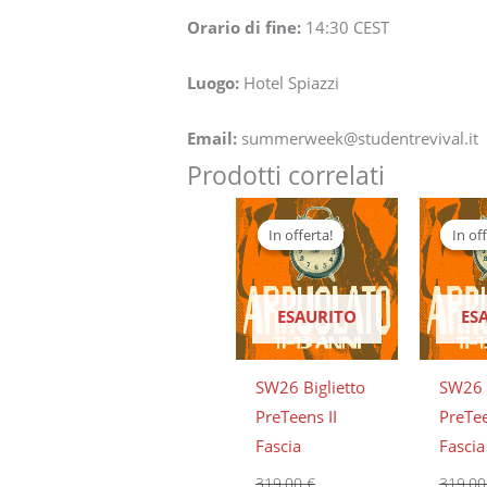
Orario di fine:
14:30
CEST
Luogo:
Hotel Spiazzi
Email:
summerweek@studentrevival.it
Prodotti correlati
Il
Il
Il
prezzo
prezzo
prezzo
In offerta!
In offerta!
In off
In off
originale
attuale
origina
era:
è:
era:
319,00 €.
299,00 €.
319,00 
ESAURITO
ES
SW26 Biglietto
SW26 B
PreTeens II
PreTee
Fascia
Fascia
319,00
€
319,0