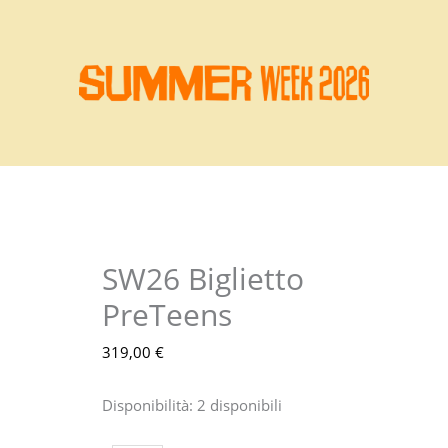
SW26 Biglietto
SW26
Biglietto
PreTeens
PreTeens
319,00
€
quantità
Disponibilità:
2 disponibili