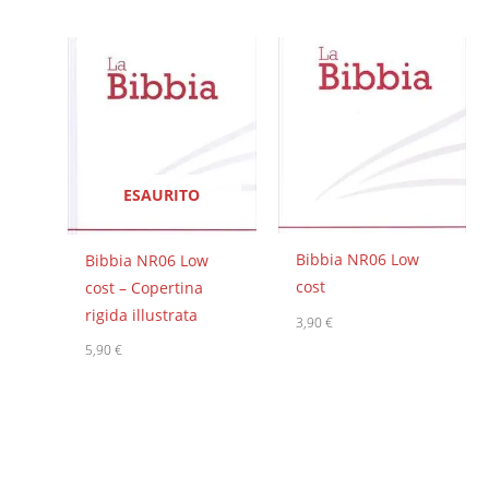
ESAURITO
Bibbia NR06 Low
Bibbia NR06 Low
cost
cost – Copertina
rigida illustrata
3,90
€
5,90
€