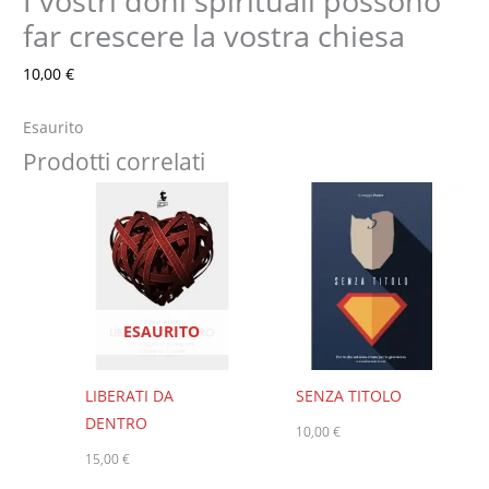
I vostri doni spirituali possono
far crescere la vostra chiesa
10,00
€
Esaurito
Prodotti correlati
ESAURITO
LIBERATI DA
SENZA TITOLO
DENTRO
10,00
€
15,00
€