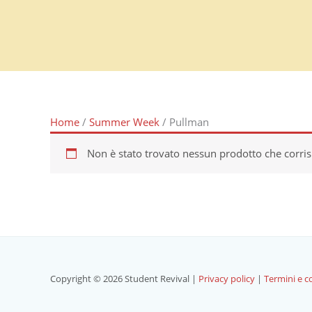
Vai
al
contenuto
Home
/
Summer Week
/ Pullman
Non è stato trovato nessun prodotto che corris
Copyright © 2026 Student Revival |
Privacy policy
|
Termini e c