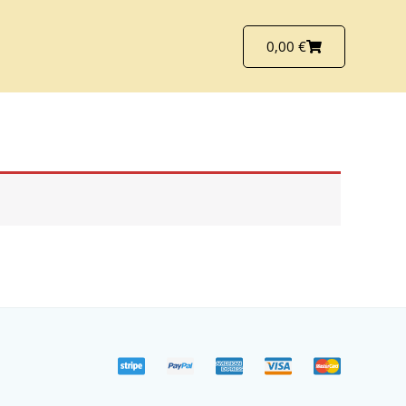
Carrello
0,00
€