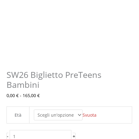
SW26 Biglietto PreTeens
SW26
Fascia
Biglietto
di
Bambini
PreTeens
prezzo:
0,00
€
-
165,00
€
Bambini
da
quantità
0,00 €
a
Svuota
Età
165,00 €
-
+