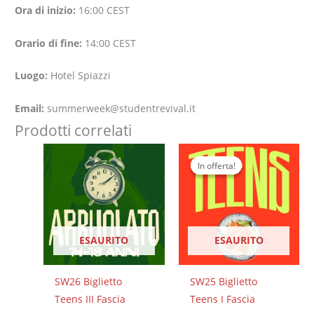
Ora di inizio:
16:00
CEST
Orario di fine:
14:00
CEST
Luogo:
Hotel Spiazzi
Email:
summerweek@studentrevival.it
Prodotti correlati
Il
Il
prezzo
prezzo
In offerta!
In offerta!
originale
attuale
era:
è:
315,00 €.
275,00 €.
ESAURITO
ESAURITO
SW26 Biglietto
SW25 Biglietto
Teens III Fascia
Teens I Fascia