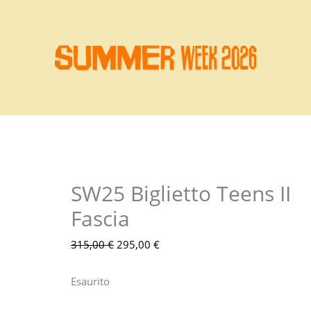
SW25 Biglietto Teens II
Il
Il
prezzo
prezzo
Fascia
originale
attuale
315,00
€
295,00
€
era:
è:
315,00 €.
295,00 €.
Esaurito