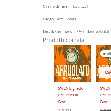
Orario di fine:
14:30
CEST
Luogo:
Hotel Spiazzi
Email:
summerweek@studentrevival.it
Prodotti correlati
Il
prezzo
In off
In off
origina
era:
319,00 
ES
SW26 Biglietto
SW26 B
PreTeens III
PreTee
Fascia
Fascia
319,00
€
319,0