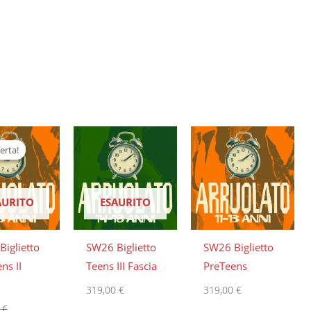
Il
prezzo
erta!
erta!
le
attuale
è:
€.
299,00 €.
AURITO
ESAURITO
iglietto
SW26 Biglietto
SW26 Biglietto
ns II
Teens III Fascia
PreTeens
319,00
€
319,00
€
0
€