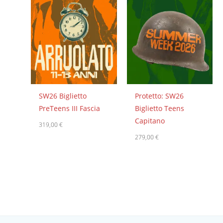
SW26 Biglietto
Protetto: SW26
PreTeens III Fascia
Biglietto Teens
Capitano
319,00
€
279,00
€