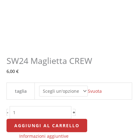
SW24 Maglietta CREW
SW24
Maglietta
6,00
€
CREW
quantità
Svuota
taglia
-
+
AGGIUNGI AL CARRELLO
Informazioni aggiuntive