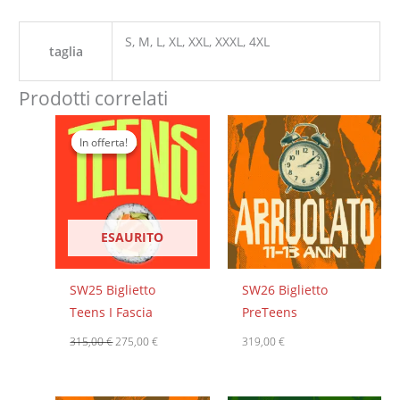
S, M, L, XL, XXL, XXXL, 4XL
taglia
Prodotti correlati
Il
Il
prezzo
prezzo
In offerta!
In offerta!
originale
attuale
era:
è:
315,00 €.
275,00 €.
ESAURITO
SW25 Biglietto
SW26 Biglietto
Teens I Fascia
PreTeens
315,00
€
275,00
€
319,00
€