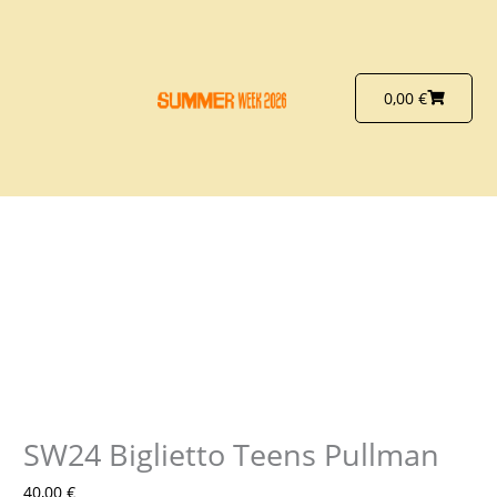
Vai
al
contenuto
Carrello
0,00
€
SW24 Biglietto Teens Pullman
40,00
€