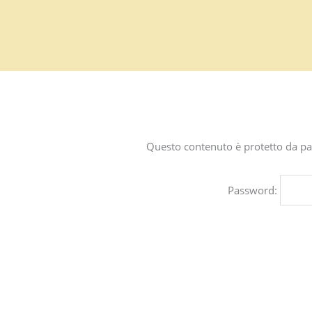
Vai
al
contenuto
Questo contenuto è protetto da pas
Password: