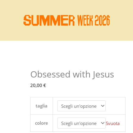
Obsessed with Jesus
Obsessed
with
20,00
€
Jesus
quantità
taglia
colore
Svuota