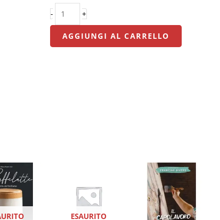
J.
-
+
Maxwell
quantità
AGGIUNGI AL CARRELLO
AURITO
ESAURITO