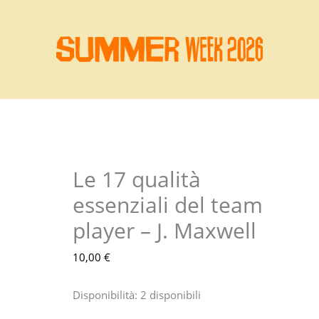
Le 17 qualità
Le
17
essenziali del team
qualità
player – J. Maxwell
essenziali
del
10,00
€
team
player
Disponibilità:
2 disponibili
-