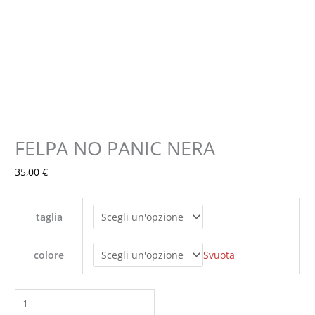
FELPA NO PANIC NERA
FELPA
NO
35,00
€
PANIC
NERA
quantità
taglia
Svuota
colore