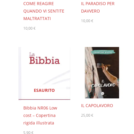
COME REAGIRE
IL PARADISO PER
QUANDO VI SENTITE
DAVVERO
MALTRATTATI
10,00
€
10,00
€
ESAURITO
IL CAPOLAVORO
Bibbia NR06 Low
cost – Copertina
25,00
€
rigida illustrata
5,90
€