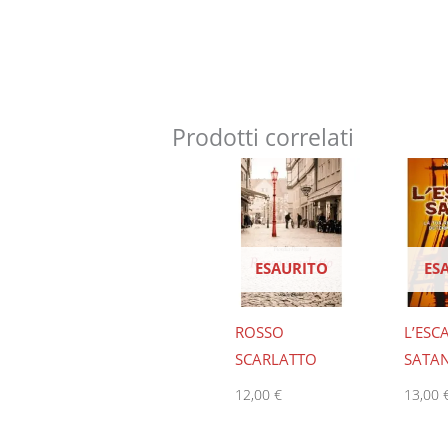
Prodotti correlati
ESAURITO
ES
ROSSO
L’ESCA
SCARLATTO
SATA
12,00
€
13,00