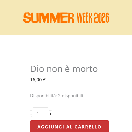
Dio non è morto
Dio
non
16,00
€
è
morto
Disponibilità:
2 disponibili
quantità
-
+
AGGIUNGI AL CARRELLO